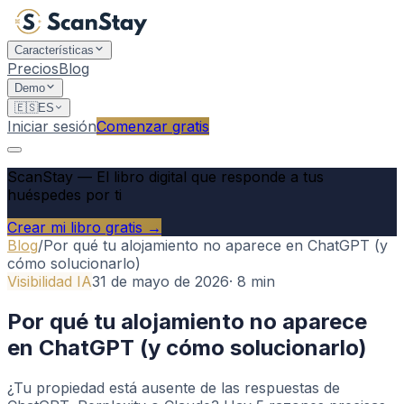
Características
Precios
Blog
Demo
🇪🇸
ES
Iniciar sesión
Comenzar gratis
ScanStay
—
El libro digital que responde a tus
huéspedes por ti
Crear mi libro gratis →
Blog
/
Por qué tu alojamiento no aparece en ChatGPT (y
cómo solucionarlo)
Visibilidad IA
31 de mayo de 2026
·
8
min
Por qué tu alojamiento no aparece
en ChatGPT (y cómo solucionarlo)
¿Tu propiedad está ausente de las respuestas de