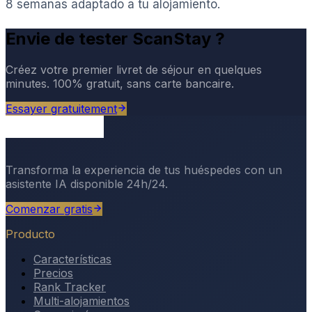
8 semanas adaptado a tu alojamiento.
Envie de tester ScanStay ?
Créez votre premier livret de séjour en quelques
minutes. 100% gratuit, sans carte bancaire.
Essayer gratuitement
Transforma la experiencia de tus huéspedes con un
asistente IA disponible 24h/24.
Comenzar gratis
Producto
Características
Precios
Rank Tracker
Multi-alojamientos