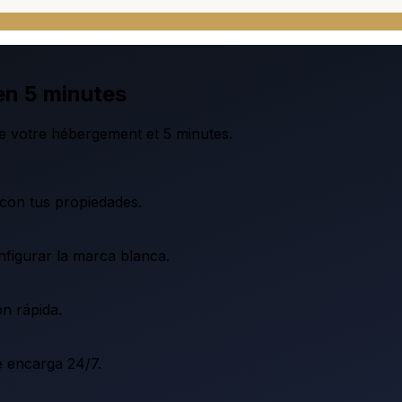
en 5 minutes
e votre hébergement et 5 minutes.
con tus propiedades.
nfigurar la marca blanca.
ón rápida.
e encarga 24/7.