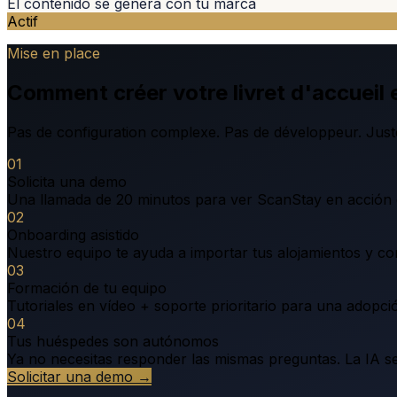
El contenido se genera con tu marca
Actif
Mise en place
Comment créer votre livret d'accueil 
Pas de configuration complexe. Pas de développeur. Just
01
Solicita una demo
Una llamada de 20 minutos para ver ScanStay en acción 
02
Onboarding asistido
Nuestro equipo te ayuda a importar tus alojamientos y co
03
Formación de tu equipo
Tutoriales en vídeo + soporte prioritario para una adopci
04
Tus huéspedes son autónomos
Ya no necesitas responder las mismas preguntas. La IA s
Solicitar una demo
→