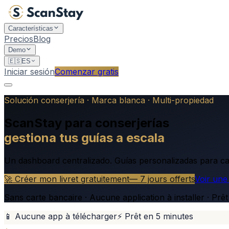
Características
Precios
Blog
Demo
🇪🇸
ES
Iniciar sesión
Comenzar gratis
Solución conserjería · Marca blanca · Multi-propiedad
ScanStay para conserjerías
gestiona tus guías a escala
Un dashboard centralizado. Guías personalizadas para cad
🚀 Créer mon livret gratuitement
— 7 jours offerts
Voir un
Sans carte bancaire · Aucune application à installer · Prê
📱 Aucune app à télécharger
⚡ Prêt en 5 minutes