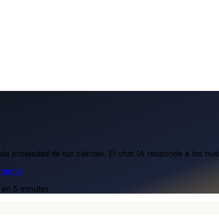
a propiedad de tus clientes. El chat IA responde a los hué
e démo
t en 5 minutes