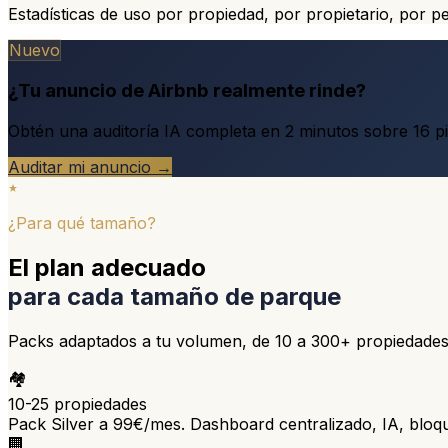
Estadísticas de uso por propiedad, por propietario, por pe
Nuevo
¿Tu anuncio de Airbnb realmente rinde?
Obtén una auditoría IA completa en 2 minutos sobre 16 pi
Auditar mi anuncio →
¿Para qué tamaño?
El plan adecuado
para cada tamaño de parque
Packs adaptados a tu volumen, de 10 a 300+ propiedades
🏘️
10-25 propiedades
Pack Silver a 99€/mes. Dashboard centralizado, IA, bloque
🏢