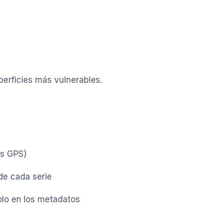
perficies más vulnerables.
as GPS)
e cada serie
solo en los metadatos