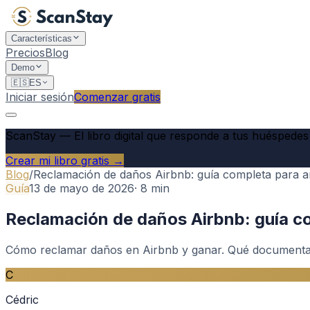
Características
Precios
Blog
Demo
🇪🇸
ES
Iniciar sesión
Comenzar gratis
ScanStay
—
El libro digital que responde a tus huéspedes 
Crear mi libro gratis →
Blog
/
Reclamación de daños Airbnb: guía completa para an
Guía
13 de mayo de 2026
·
8
min
Reclamación de daños Airbnb: guía co
Cómo reclamar daños en Airbnb y ganar. Qué documentació
C
Cédric