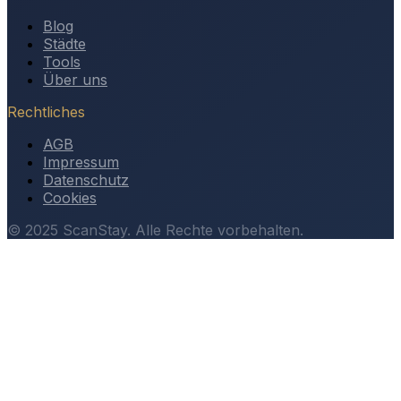
Blog
Städte
Tools
Über uns
Rechtliches
AGB
Impressum
Datenschutz
Cookies
© 2025 ScanStay. Alle Rechte vorbehalten.