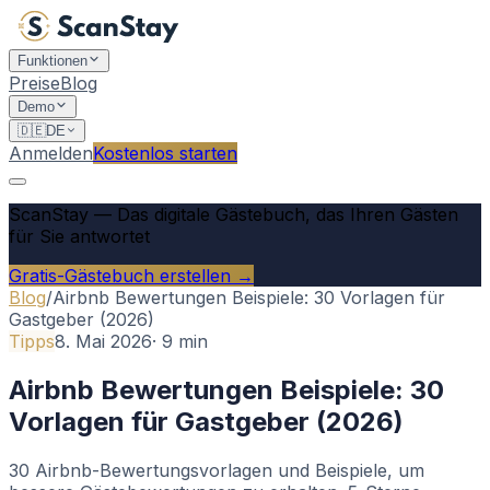
Funktionen
Preise
Blog
Demo
🇩🇪
DE
Anmelden
Kostenlos starten
ScanStay
—
Das digitale Gästebuch, das Ihren Gästen
für Sie antwortet
Gratis-Gästebuch erstellen →
Blog
/
Airbnb Bewertungen Beispiele: 30 Vorlagen für
Gastgeber (2026)
Tipps
8. Mai 2026
·
9
min
Airbnb Bewertungen Beispiele: 30
Vorlagen für Gastgeber (2026)
30 Airbnb-Bewertungsvorlagen und Beispiele, um