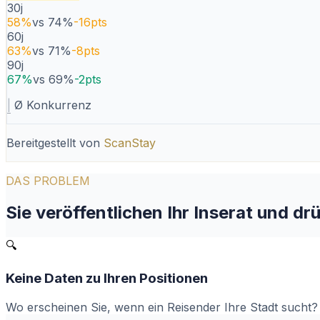
30j
58
%
vs
74
%
-16
pts
60j
63
%
vs
71
%
-8
pts
90j
67
%
vs
69
%
-2
pts
|
Ø Konkurrenz
Bereitgestellt von
ScanStay
DAS PROBLEM
Sie veröffentlichen Ihr Inserat und d
🔍
Keine Daten zu Ihren Positionen
Wo erscheinen Sie, wenn ein Reisender Ihre Stadt sucht? 