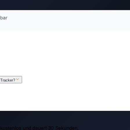
dbar
 Tracker?
t kostenlos und dauert 30 Sekunden.