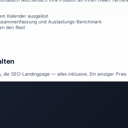
tomatisch wöchentlich Ihre Position an Ihren freien Termi
rem Kalender ausgelöst
I-Zusammenfassung und Auslastungs-Benchmark
gen den Rest
lten
 die SEO-Landingpage — alles inklusive. Ein einziger Preis