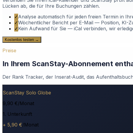
Verbinden Sie Ihren iCal-Kalender und ScanStay prüft au
Lücken ab, die für Ihre Buchungen zählen.
✓
Analyse automatisch für jeden freien Termin in Ih
✓
Wöchentlicher Bericht per E-Mail — Position, K
✓
Kein Aufwand für Sie — iCal verbinden, wir erledi
Kostenlos testen →
Preise
In Ihrem ScanStay-Abonnement entha
Der Rank Tracker, der Inserat-Audit, das Aufenthaltsbuch,
ScanStay Solo Globe
9,90 €
/Monat
1. Unterkunft
+ 5,90 €
/Monat