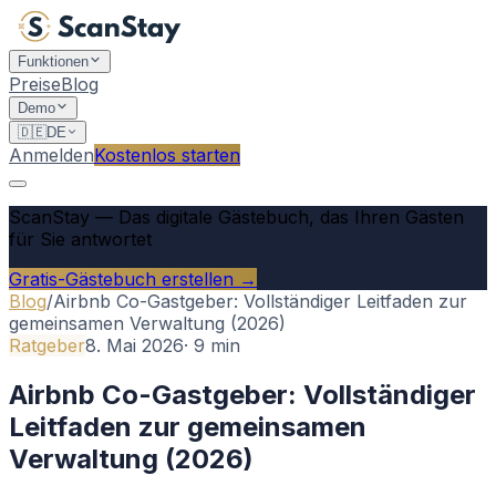
Funktionen
Preise
Blog
Demo
🇩🇪
DE
Anmelden
Kostenlos starten
ScanStay
—
Das digitale Gästebuch, das Ihren Gästen
für Sie antwortet
Gratis-Gästebuch erstellen →
Blog
/
Airbnb Co-Gastgeber: Vollständiger Leitfaden zur
gemeinsamen Verwaltung (2026)
Ratgeber
8. Mai 2026
·
9
min
Airbnb Co-Gastgeber: Vollständiger
Leitfaden zur gemeinsamen
Verwaltung (2026)