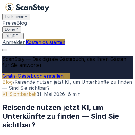
Funktionen
Preise
Blog
Demo
🇩🇪
DE
Anmelden
Kostenlos starten
ScanStay
—
Das digitale Gästebuch, das Ihren Gästen
für Sie antwortet
Gratis-Gästebuch erstellen →
Blog
/
Reisende nutzen jetzt KI, um Unterkünfte zu finden
— Sind Sie sichtbar?
KI-Sichtbarkeit
31. Mai 2026
·
6
min
Reisende nutzen jetzt KI, um
Unterkünfte zu finden — Sind Sie
sichtbar?