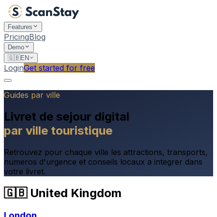
Features
Pricing
Blog
Demo
🇬🇧
EN
Login
Get started for free
Guides par ville
Livret de sejour digital
par ville touristique
Retrouvez pour chaque ville les attractions, transports,
numeros d'urgence et conseils locaux a integrer dans
votre livret.
🇬🇧
United Kingdom
London