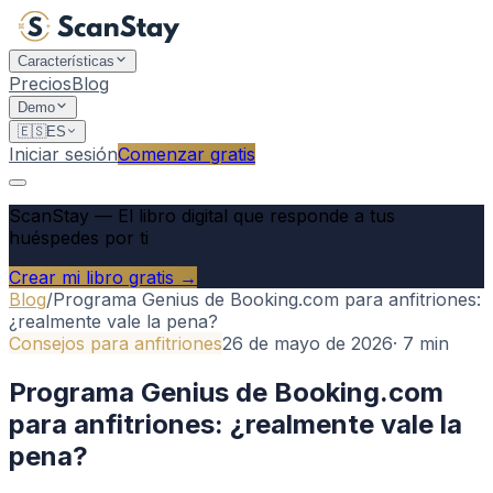
Características
Precios
Blog
Demo
🇪🇸
ES
Iniciar sesión
Comenzar gratis
ScanStay
—
El libro digital que responde a tus
huéspedes por ti
Crear mi libro gratis →
Blog
/
Programa Genius de Booking.com para anfitriones:
¿realmente vale la pena?
Consejos para anfitriones
26 de mayo de 2026
·
7
min
Programa Genius de Booking.com
para anfitriones: ¿realmente vale la
pena?