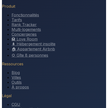
Produit
Fonctionnalités
Tarifs
Rank Tracker
Multi-logements
Conciergeries
🏩 Love Room
🌲 Hébergement insolite
🏠 Appartement Airbnb
🌻 Gîte 8 personnes
Ressources
Blog
Villes
Outils
À propos
Légal
CGU