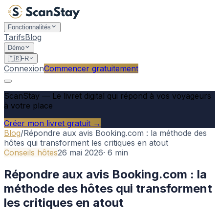
Fonctionnalités
Tarifs
Blog
Démo
🇫🇷
FR
Connexion
Commencer gratuitement
ScanStay
—
Le livret digital qui répond à vos voyageurs
à votre place
Créer mon livret gratuit →
Blog
/
Répondre aux avis Booking.com : la méthode des
hôtes qui transforment les critiques en atout
Conseils hôtes
26 mai 2026
·
6
min
Répondre aux avis Booking.com : la
méthode des hôtes qui transforment
les critiques en atout