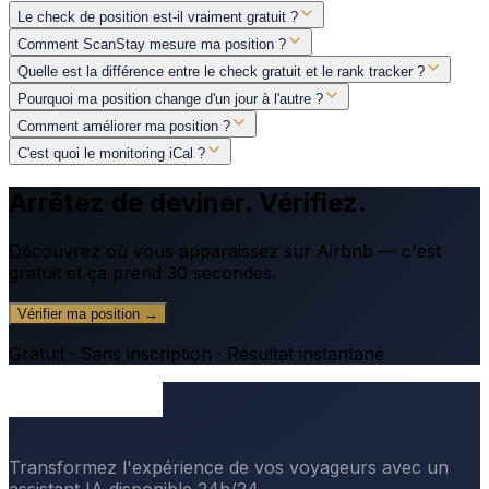
Le check de position est-il vraiment gratuit ?
Comment ScanStay mesure ma position ?
Quelle est la différence entre le check gratuit et le rank tracker ?
Pourquoi ma position change d'un jour à l'autre ?
Comment améliorer ma position ?
C'est quoi le monitoring iCal ?
Arrêtez de deviner. Vérifiez.
Découvrez où vous apparaissez sur Airbnb — c'est
gratuit et ça prend 30 secondes.
Vérifier ma position →
Gratuit · Sans inscription · Résultat instantané
Transformez l'expérience de vos voyageurs avec un
assistant IA disponible 24h/24.