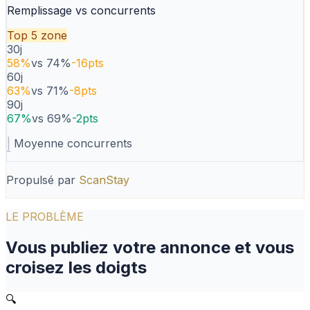
Remplissage vs concurrents
Top 5 zone
30j
58
%
vs
74
%
-16
pts
60j
63
%
vs
71
%
-8
pts
90j
67
%
vs
69
%
-2
pts
|
Moyenne concurrents
Propulsé par
ScanStay
LE PROBLÈME
Vous publiez votre annonce et vous
croisez les doigts
🔍