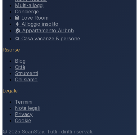
Multi-alloggi
Concierge
🏩 Love Room
🌲 Alloggio insolito
🏠 Appartamento Airbnb
🌻 Casa vacanze 8 persone
Risorse
Blog
Città
Strumenti
Chi siamo
Legale
Termini
Note legali
Privacy
Cookie
© 2025 ScanStay. Tutti i diritti riservati.