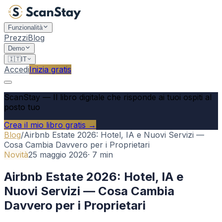
Funzionalità
Prezzi
Blog
Demo
🇮🇹
IT
Accedi
Inizia gratis
ScanStay
—
Il libro digitale che risponde ai tuoi ospiti al
posto tuo
Crea il mio libro gratis →
Blog
/
Airbnb Estate 2026: Hotel, IA e Nuovi Servizi —
Cosa Cambia Davvero per i Proprietari
Novità
25 maggio 2026
·
7
min
Airbnb Estate 2026: Hotel, IA e
Nuovi Servizi — Cosa Cambia
Davvero per i Proprietari