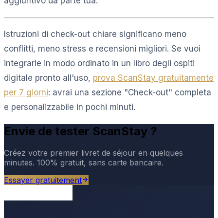
aggiuntivo da parte tua.
Istruzioni di check-out chiare significano meno
conflitti, meno stress e recensioni migliori. Se vuoi
integrarle in modo ordinato in un libro degli ospiti
digitale pronto all'uso,
prova ScanStay gratuitamente
per 7 giorni
: avrai una sezione "Check-out" completa
e personalizzabile in pochi minuti.
Envie de tester ScanStay ?
Créez votre premier livret de séjour en quelques
minutes. 100% gratuit, sans carte bancaire.
Essayer gratuitement