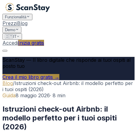
Funzionalità
Prezzi
Blog
Demo
🇮🇹
IT
Accedi
Inizia gratis
ScanStay
—
Il libro digitale che risponde ai tuoi ospiti al
posto tuo
Crea il mio libro gratis →
Blog
/
Istruzioni check-out Airbnb: il modello perfetto per
i tuoi ospiti (2026)
Guida
8 maggio 2026
·
8
min
Istruzioni check-out Airbnb: il
modello perfetto per i tuoi ospiti
(2026)