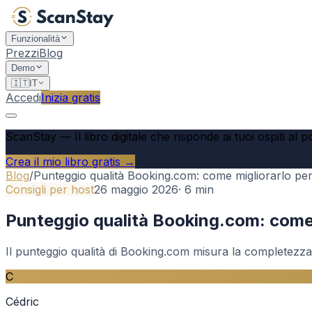
Funzionalità
Prezzi
Blog
Demo
🇮🇹
IT
Accedi
Inizia gratis
ScanStay
—
Il libro digitale che risponde ai tuoi ospiti al 
Crea il mio libro gratis →
Blog
/
Punteggio qualità Booking.com: come migliorarlo per sa
Consigli per host
26 maggio 2026
·
6
min
Punteggio qualità Booking.com: come mi
Il punteggio qualità di Booking.com misura la completezza 
C
Cédric