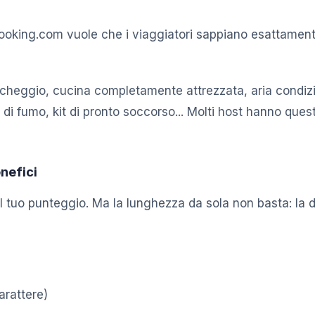
o: Booking.com vuole che i viaggiatori sappiano esattame
archeggio, cucina completamente attrezzata, aria condizi
ore di fumo, kit di pronto soccorso... Molti host hanno q
enefici
il tuo punteggio. Ma la lunghezza da sola non basta: la
arattere)